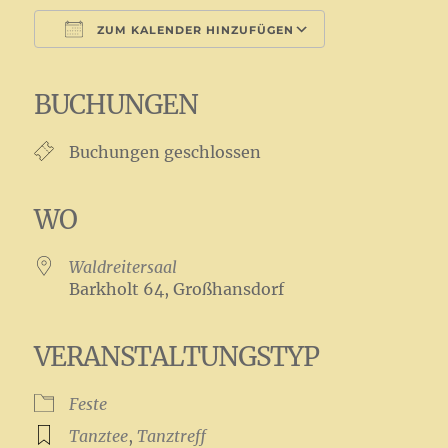
ZUM KALENDER HINZUFÜGEN
ICS herunterladen
Google Kalender
iCalendar
Office 365
Outlook Live
BUCHUNGEN
Buchungen geschlossen
WO
Waldreitersaal
Barkholt 64, Großhansdorf
VERANSTALTUNGSTYP
Feste
Tanztee
,
Tanztreff