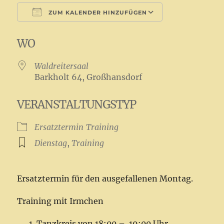
ZUM KALENDER HINZUFÜGEN
ICS herunterladen
Google Kale
WO
Waldreitersaal
Barkholt 64, Großhansdorf
VERANSTALTUNGSTYP
Ersatztermin
Training
Dienstag
,
Training
Ersatztermin für den ausgefallenen Montag.
Training mit Irmchen
Tanzkreis von 18:00 – 19:00 Uhr