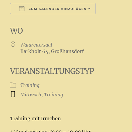
ZUM KALENDER HINZUFÜGEN
ICS herunterladen
Google Kalender
iCalendar
Office 365
Outlook Live
WO
Waldreitersaal
Barkholt 64, Großhansdorf
VERANSTALTUNGSTYP
Training
Mittwoch
,
Training
Training mit Irmchen
1. Tanzkreis von 18:00 – 19:00 Uhr