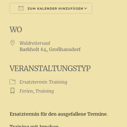
ZUM KALENDER HINZUFÜGEN
ICS herunterladen
Google Kalender
iCalendar
Office 365
Outlook Live
WO
Waldreitersaal
Barkholt 64, Großhansdorf
VERANSTALTUNGSTYP
Ersatztermin
Training
Ferien
,
Training
Ersatztermin für den ausgefallene Termine.
Training mit Irmchen