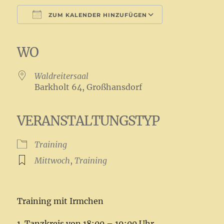
ZUM KALENDER HINZUFÜGEN
ICS herunterladen
Google Kalender
iCalendar
Office 365
Outlook Live
WO
Waldreitersaal
Barkholt 64, Großhansdorf
VERANSTALTUNGSTYP
Training
Mittwoch
,
Training
Training mit Irmchen
1. Tanzkreis von 18:00 – 19:00 Uhr