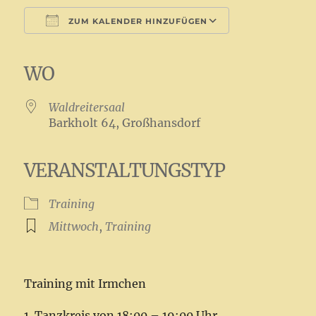
ZUM KALENDER HINZUFÜGEN
ICS herunterladen
Google Kalender
iCalendar
Office 365
Outlook Live
WO
Waldreitersaal
Barkholt 64, Großhansdorf
VERANSTALTUNGSTYP
Training
Mittwoch
,
Training
Training mit Irmchen
1. Tanzkreis von 18:00 – 19:00 Uhr