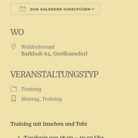
ZUM KALENDER HINZUFÜGEN
ICS herunterladen
Google Kalender
iCalendar
Office 365
Outlook Live
WO
Waldreitersaal
Barkholt 64, Großhansdorf
VERANSTALTUNGSTYP
Training
Montag
,
Training
Training mit Irmchen und Tobi
Tanzkreis von 18:00 – 19:00 Uhr