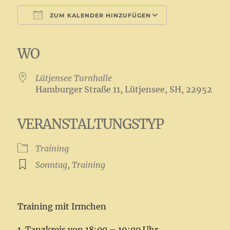
ZUM KALENDER HINZUFÜGEN
ICS herunterladen
Google Kalender
iCalendar
Office 365
Outlook Live
WO
Lütjensee Turnhalle
Hamburger Straße 11, Lütjensee, SH, 22952
VERANSTALTUNGSTYP
Training
Sonntag
,
Training
Training mit Irmchen
1. Tanzkreis von 18:00 – 19:00 Uhr