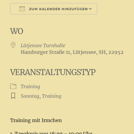
ZUM KALENDER HINZUFÜGEN
ICS herunterladen
Google Kalender
iCalendar
Office 365
Outlook Live
WO
Lütjensee Turnhalle
Hamburger Straße 11, Lütjensee, SH, 22952
VERANSTALTUNGSTYP
Training
Sonntag
,
Training
Training mit Irmchen
1. Tanzkreis von 18:00 – 19:00 Uhr