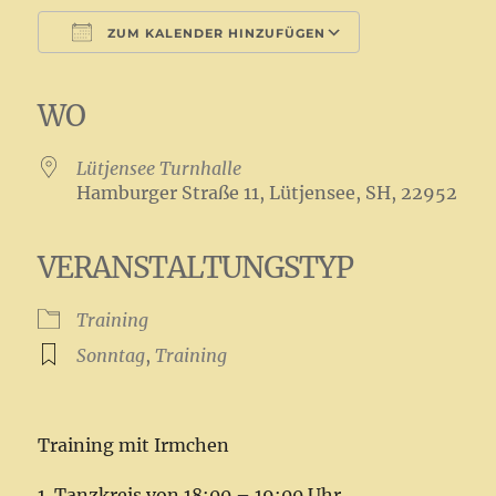
ZUM KALENDER HINZUFÜGEN
ICS herunterladen
Google Kalender
iCalendar
Office 365
Outlook Live
WO
Lütjensee Turnhalle
Hamburger Straße 11, Lütjensee, SH, 22952
VERANSTALTUNGSTYP
Training
Sonntag
,
Training
Training mit Irmchen
1. Tanzkreis von 18:00 – 19:00 Uhr