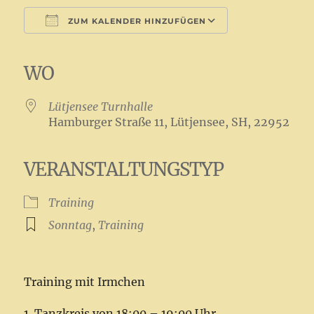
ZUM KALENDER HINZUFÜGEN
ICS herunterladen
Google Kalender
iCalendar
Office 365
Outlook Live
WO
Lütjensee Turnhalle
Hamburger Straße 11, Lütjensee, SH, 22952
VERANSTALTUNGSTYP
Training
Sonntag
,
Training
Training mit Irmchen
1. Tanzkreis von 18:00 – 19:00 Uhr