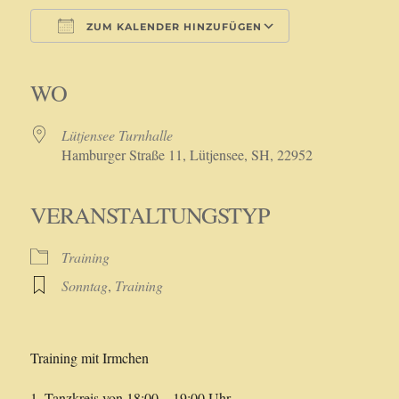
ZUM KALENDER HINZUFÜGEN
ICS herunterladen
Google Kalender
iCalendar
Office 365
Outlook Live
WO
Lütjensee Turnhalle
Hamburger Straße 11, Lütjensee, SH, 22952
VERANSTALTUNGSTYP
Training
Sonntag
,
Training
Training mit Irmchen
1. Tanzkreis von 18:00 – 19:00 Uhr